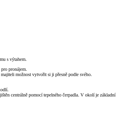
omu s výtahem.
i pro pronájem.
jiteli možnost vytvořit si ji přesně podle svého.
odlí.
štěn centrálně pomocí tepelného čerpadla. V okolí je základní