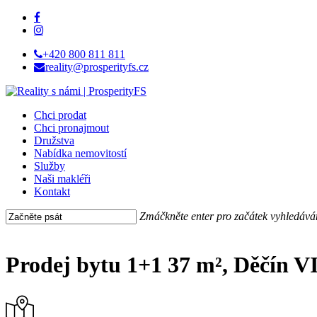
Skip
facebook
to
instagram
main
+420 800 811 811
content
reality@prosperityfs.cz
Menu
Chci prodat
Chci pronajmout
Družstva
Nabídka nemovitostí
Služby
Naši makléři
Kontakt
Zmáčkněte enter pro začátek vyhledává
Close
Search
Prodej bytu 1+1 37 m², Děčín V