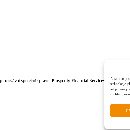
Abychom poskyt
covávat společní správci Prosperity Financial Services, a.s., IČ: 027 
technologie j
údaje, jako j
souhlasu může 
Př