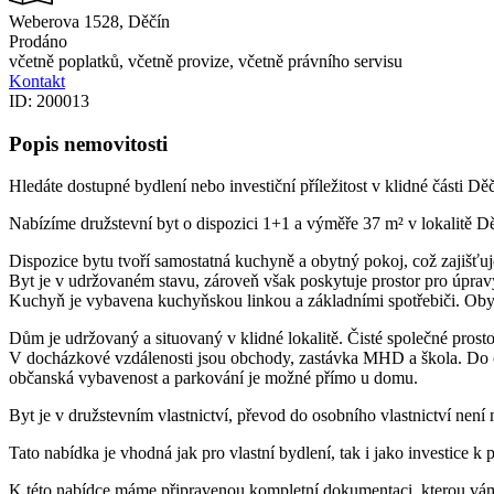
Weberova 1528, Děčín
Prodáno
včetně poplatků, včetně provize, včetně právního servisu
Kontakt
ID: 200013
Popis nemovitosti
Hledáte dostupné bydlení nebo investiční příležitost v klidné části Dě
Nabízíme družstevní byt o dispozici 1+1 a výměře 37 m² v lokalitě D
Dispozice bytu tvoří samostatná kuchyně a obytný pokoj, což zajišťuje
Byt je v udržovaném stavu, zároveň však poskytuje prostor pro úpravy
Kuchyň je vybavena kuchyňskou linkou a základními spotřebiči. Ob
Dům je udržovaný a situovaný v klidné lokalitě. Čisté společné prosto
V docházkové vzdálenosti jsou obchody, zastávka MHD a škola. Do cen
občanská vybavenost a parkování je možné přímo u domu.
Byt je v družstevním vlastnictví, převod do osobního vlastnictví není
Tato nabídka je vhodná jak pro vlastní bydlení, tak i jako investice k
K této nabídce máme připravenou kompletní dokumentaci, kterou vám 