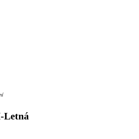
ní
I-Letná