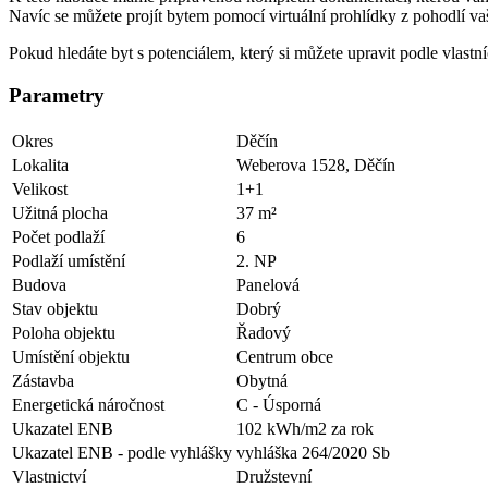
Navíc se můžete projít bytem pomocí virtuální prohlídky z pohodlí 
Pokud hledáte byt s potenciálem, který si můžete upravit podle vlastní
Parametry
Okres
Děčín
Lokalita
Weberova 1528, Děčín
Velikost
1+1
Užitná plocha
37 m²
Počet podlaží
6
Podlaží umístění
2. NP
Budova
Panelová
Stav objektu
Dobrý
Poloha objektu
Řadový
Umístění objektu
Centrum obce
Zástavba
Obytná
Energetická náročnost
C - Úsporná
Ukazatel ENB
102 kWh/m2 za rok
Ukazatel ENB - podle vyhlášky
vyhláška 264/2020 Sb
Vlastnictví
Družstevní