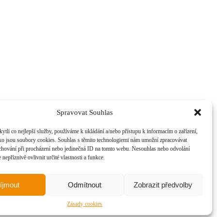
Spravovat Souhlas
li co nejlepší služby, používáme k ukládání a/nebo přístupu k informacím o zařízení,
45 836 a Prosperity Living s.r.o., IČ: 234 46 731, a to za účelem
ako jsou soubory cookies. Souhlas s těmito technologiemi nám umožní zpracovávat
e chování při procházení nebo jedinečná ID na tomto webu. Nesouhlas nebo odvolání
nepříznivě ovlivnit určité vlastnosti a funkce.
íjmout
Odmítnout
Zobrazit předvolby
Zásady cookies