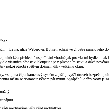
čína?
ěčín – Letná, ulice Weberova. Byt se nachází ve 2. patře panelového d
 praktické a přehledné uspořádání vhodné jak pro vlastní bydlení, tak 
 dle vlastních představ. Koupelna je v původním stavu a dává novému ma
ytný pokoj působí světlým dojmem díky velkému oknu.
ry, vstup na čip a kamerový systém zajišťují vyšší úroveň bezpečí i poh
tra města se dostanete během pár minut. Vytápění i ohřev vody je zaji
 možný.
 pronájmu.
rádi představíme ještě před prohlídkou.