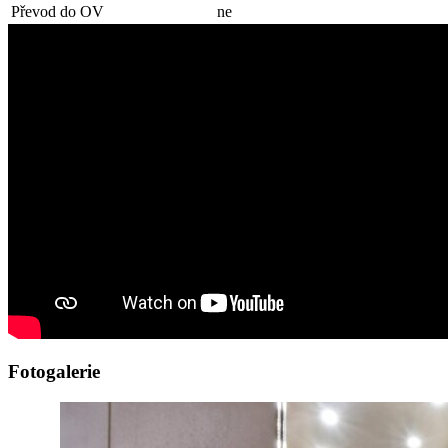
Převod do OV
ne
Fotogalerie