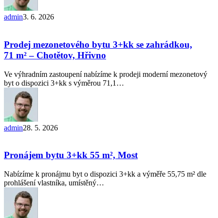
admin
3. 6. 2026
Prodej
mezonetového
bytu
Prodej mezonetového bytu 3+kk se zahrádkou,
3+kk
71 m² – Chotětov, Hřivno
se
zahrádkou,
Ve výhradním zastoupení nabízíme k prodeji moderní mezonetový
71 m²
byt o dispozici 3+kk s výměrou 71,1…
–
Chotětov,
Hřivno
admin
28. 5. 2026
Pronájem
bytu
3+kk
Pronájem bytu 3+kk 55 m², Most
55
m²,
Nabízíme k pronájmu byt o dispozici 3+kk a výměře 55,75 m² dle
Most
prohlášení vlastníka, umístěný…