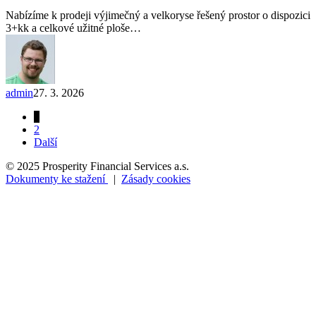
Ostrava
Nabízíme k prodeji výjimečný a velkoryse řešený prostor o dispozici
–
3+kk a celkové užitné ploše…
Mariánské
Hory
admin
27. 3. 2026
1
2
Další
© 2025 Prosperity Financial Services a.s.
Dokumenty ke stažení
|
Zásady cookies
Chci prodat
Chci pronajmout
Družstva
Nabídka nemovitostí
Služby