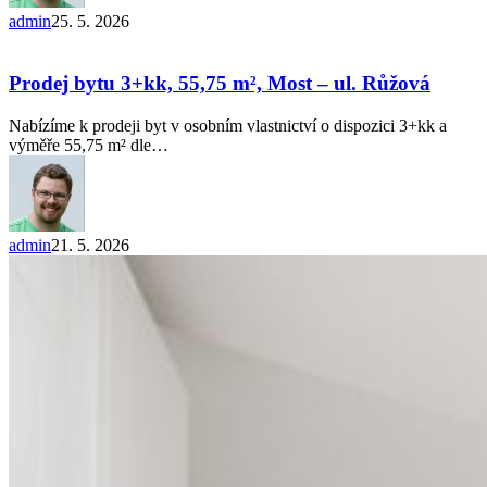
admin
25. 5. 2026
Prodej
bytu
3+kk,
Prodej bytu 3+kk, 55,75 m², Most – ul. Růžová
55,75
m²,
Nabízíme k prodeji byt v osobním vlastnictví o dispozici 3+kk a
Most
výměře 55,75 m² dle…
–
ul.
Růžová
admin
21. 5. 2026
Prodej
bytu
3+kk
64
m²,
Litoměřice
–
Předměstí