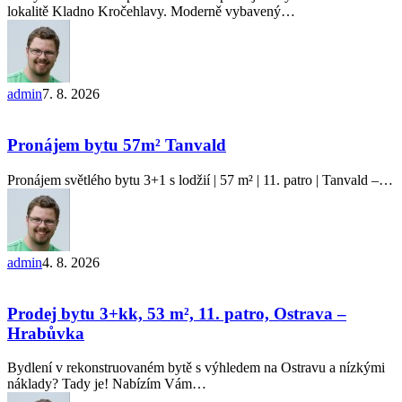
lodžie,
lokalitě Kladno Kročehlavy. Moderně vybavený…
Kladno
–
Kročehlavy
admin
7. 8. 2026
Pronájem
bytu
57m²
Pronájem bytu 57m² Tanvald
Tanvald
Pronájem světlého bytu 3+1 s lodžií | 57 m² | 11. patro | Tanvald –…
admin
4. 8. 2026
Prodej
bytu
3+kk,
Prodej bytu 3+kk, 53 m², 11. patro, Ostrava –
53
Hrabůvka
m²,
11. patro,
Bydlení v rekonstruovaném bytě s výhledem na Ostravu a nízkými
Ostrava
náklady? Tady je! Nabízím Vám…
–