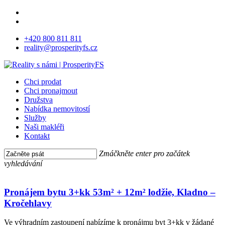
Skip
facebook
to
instagram
main
+420 800 811 811
content
reality@prosperityfs.cz
Menu
Chci prodat
Chci pronajmout
Družstva
Nabídka nemovitostí
Služby
Naši makléři
Kontakt
Zmáčkněte enter pro začátek
vyhledávání
Close
Pronájem
Search
bytu
3+kk
Pronájem bytu 3+kk 53m² + 12m² lodžie, Kladno –
53m²
Kročehlavy
+
12m²
Ve výhradním zastoupení nabízíme k pronájmu byt 3+kk v žádané