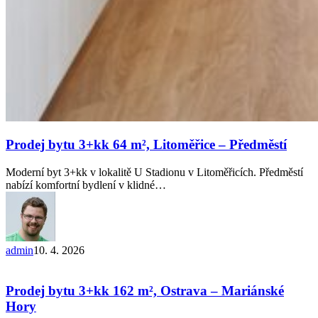
Prodej bytu 3+kk 64 m², Litoměřice – Předměstí
Moderní byt 3+kk v lokalitě U Stadionu v Litoměřicích. Předměstí
nabízí komfortní bydlení v klidné…
admin
10. 4. 2026
Prodej
bytu
3+kk
Prodej bytu 3+kk 162 m², Ostrava – Mariánské
162
Hory
m²,