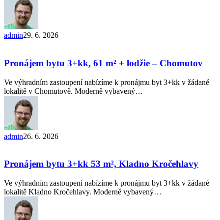
Hrabůvka
admin
29. 6. 2026
Pronájem
bytu
3+kk,
Pronájem bytu 3+kk, 61 m² + lodžie – Chomutov
61 m²
+
Ve výhradním zastoupení nabízíme k pronájmu byt 3+kk v žádané
lodžie
lokalitě v Chomutově. Moderně vybavený…
–
Chomutov
admin
26. 6. 2026
Pronájem
bytu
3+kk
Pronájem bytu 3+kk 53 m², Kladno Kročehlavy
53
m²,
Ve výhradním zastoupení nabízíme k pronájmu byt 3+kk v žádané
Kladno
lokalitě Kladno Kročehlavy. Moderně vybavený…
Kročehlavy