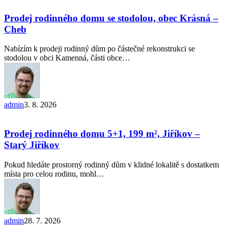
rodinného
domu
Prodej rodinného domu se stodolou, obec Krásná –
se
Cheb
stodolou,
obec
Nabízím k prodeji rodinný dům po částečné rekonstrukci se
Krásná
stodolou v obci Kamenná, části obce…
–
Cheb
admin
3. 8. 2026
Prodej
rodinného
domu
Prodej rodinného domu 5+1, 199 m², Jiříkov –
5+1,
Starý Jiříkov
199
m²,
Pokud hledáte prostorný rodinný dům v klidné lokalitě s dostatkem
Jiříkov
místa pro celou rodinu, mohl…
–
Starý
Jiříkov
admin
28. 7. 2026