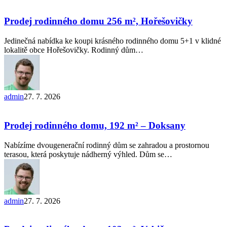
Prodej
rodinného
domu
Prodej rodinného domu 256 m², Hořešovičky
256
m²,
Jedinečná nabídka ke koupi krásného rodinného domu 5+1 v klidné
Hořešovičky
lokalitě obce Hořešovičky. Rodinný dům…
admin
27. 7. 2026
Prodej
rodinného
domu,
Prodej rodinného domu, 192 m² – Doksany
192 m²
–
Nabízíme dvougenerační rodinný dům se zahradou a prostornou
Doksany
terasou, která poskytuje nádherný výhled. Dům se…
admin
27. 7. 2026
Prodej
rodinného