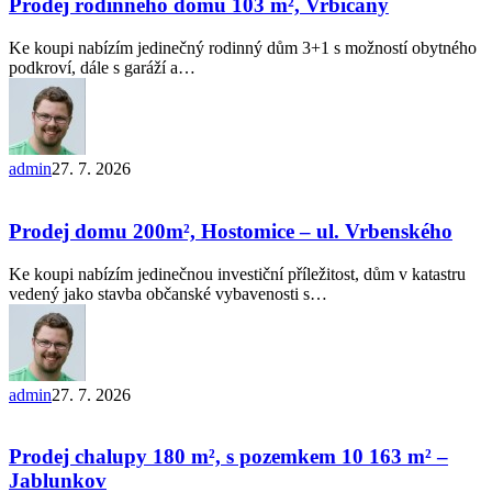
domu
Prodej rodinného domu 103 m², Vrbičany
103
m²,
Ke koupi nabízím jedinečný rodinný dům 3+1 s možností obytného
Vrbičany
podkroví, dále s garáží a…
admin
27. 7. 2026
Prodej
domu
200m²,
Prodej domu 200m², Hostomice – ul. Vrbenského
Hostomice
–
Ke koupi nabízím jedinečnou investiční příležitost, dům v katastru
ul.
vedený jako stavba občanské vybavenosti s…
Vrbenského
admin
27. 7. 2026
Prodej
chalupy
180
Prodej chalupy 180 m², s pozemkem 10 163 m² –
m²,
Jablunkov