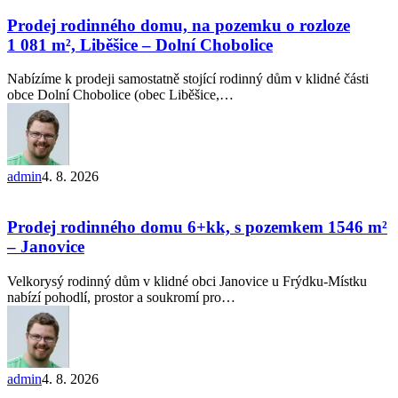
Search
rodinného
domu,
Prodej rodinného domu, na pozemku o rozloze
na
1 081 m², Liběšice – Dolní Chobolice
pozemku
o
Nabízíme k prodeji samostatně stojící rodinný dům v klidné části
rozloze
obce Dolní Chobolice (obec Liběšice,…
1 081
m²,
Liběšice
–
Dolní
admin
4. 8. 2026
Chobolice
Prodej
rodinného
domu
Prodej rodinného domu 6+kk, s pozemkem 1546 m²
6+kk,
– Janovice
s pozemkem
1546 m²
Velkorysý rodinný dům v klidné obci Janovice u Frýdku-Místku
–
nabízí pohodlí, prostor a soukromí pro…
Janovice
admin
4. 8. 2026
Prodej