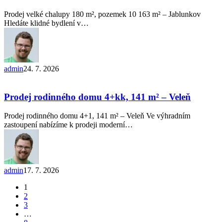
s pozemkem
10 163 m²
Prodej velké chalupy 180 m², pozemek 10 163 m² – Jablunkov
–
Hledáte klidné bydlení v…
Jablunkov
admin
24. 7. 2026
Prodej
rodinného
domu
Prodej rodinného domu 4+kk, 141 m² – Veleň
4+kk,
141 m²
Prodej rodinného domu 4+1, 141 m² – Veleň Ve výhradním
–
zastoupení nabízíme k prodeji moderní…
Veleň
admin
17. 7. 2026
1
2
3
…