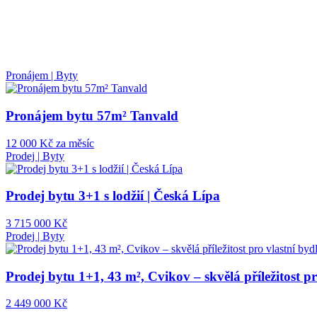
Pronájem | Byty
Pronájem bytu 57m² Tanvald
12 000 Kč za měsíc
Prodej | Byty
Prodej bytu 3+1 s lodžií | Česká Lípa
3 715 000 Kč
Prodej | Byty
Prodej bytu 1+1, 43 m², Cvikov – skvělá příležitost pro
2 449 000 Kč