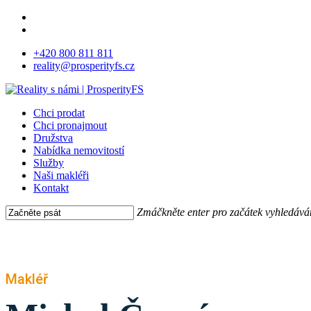
Skip
facebook
to
instagram
main
+420 800 811 811
content
reality@prosperityfs.cz
Menu
Chci prodat
Chci pronajmout
Družstva
Nabídka nemovitostí
Služby
Naši makléři
Kontakt
Zmáčkněte enter pro začátek vyhledává
Close
Search
Makléř