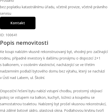
Prodáno
bez poplatku katastrálnímu úřadu, včetně provize, včetně právního
servisu
Kontakt
ID: 100641
Popis nemovitosti
Ke koupi nabízím vkusně rekonstruovaný byt, vhodný pro začínající
rodinu, případně investory k dalšímu pronájmu o dispozicí 2+1
s balkonem, v osobním vlastnictví, nacházející se ve třetím
nadzemním podlaží bytového domu bez výtahu, který se nachází
v Ústí nad Labem, ul. Školní.
Dispoziční řešení bytu nabízí vstupní chodbu, prostorný obývací
pokoj se vstupem na balkon, kuchyň, ložnici a koupelnu se
samostatnou toaletou. Nabízený byt prošel vkusnou rekonstrukcí,
má zděné bytové jádro, plastová okna. Podlahovou krytinu tvoří