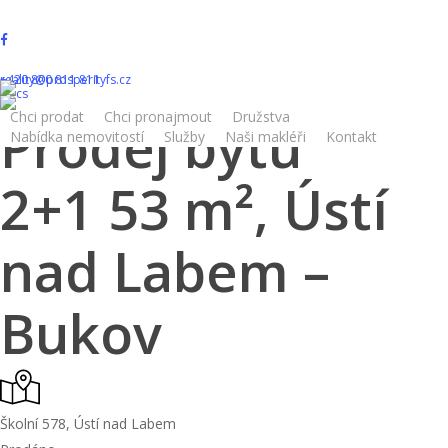
Skip
to
facebook
main
instagram
+420 800 811 811
reality@prosperityfs.cz
content
Chci prodat
Chci pronajmout
Družstva
Prodej bytu
Nabídka nemovitostí
Služby
Naši makléři
Kontakt
2+1 53 m², Ústí
nad Labem –
Bukov
Školní 578, Ústí nad Labem