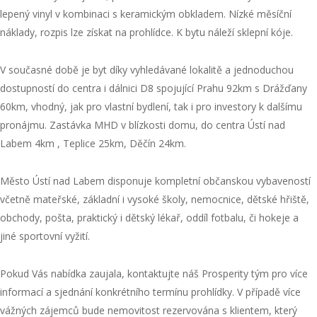
lepený vinyl v kombinaci s keramickým obkladem. Nízké měsíční
náklady, rozpis lze získat na prohlídce. K bytu náleží sklepní kóje.
V současné době je byt díky vyhledávané lokalitě a jednoduchou
dostupností do centra i dálnici D8 spojující Prahu 92km s Drážďany
60km, vhodný, jak pro vlastní bydlení, tak i pro investory k dalšímu
pronájmu. Zastávka MHD v blízkosti domu, do centra Ústí nad
Labem 4km , Teplice 25km, Děčín 24km.
Město Ústí nad Labem disponuje kompletní občanskou vybaveností
včetně mateřské, základní i vysoké školy, nemocnice, dětské hřiště,
obchody, pošta, praktický i dětský lékař, oddíl fotbalu, či hokeje a
jiné sportovní vyžití.
Pokud Vás nabídka zaujala, kontaktujte náš Prosperity tým pro více
informací a sjednání konkrétního termínu prohlídky. V případě více
vážných zájemců bude nemovitost rezervována s klientem, který