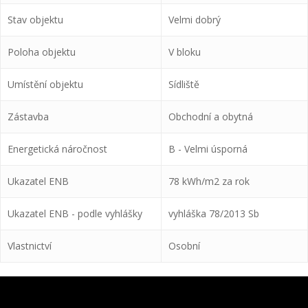
Stav objektu
Velmi dobrý
Poloha objektu
V bloku
Umístění objektu
Sídliště
Zástavba
Obchodní a obytná
Energetická náročnost
B - Velmi úsporná
Ukazatel ENB
78 kWh/m2 za rok
Ukazatel ENB - podle vyhlášky
vyhláška 78/2013 Sb
Vlastnictví
Osobní