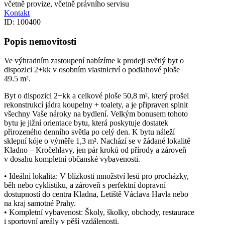
včetně provize, včetně právního servisu
Kontakt
ID: 100400
Popis nemovitosti
Ve výhradním zastoupení nabízíme k prodeji světlý byt o
dispozici 2+kk v osobním vlastnictví o podlahové ploše
49.5 m².
Byt o dispozici 2+kk a celkové ploše 50,8 m², který prošel
rekonstrukcí jádra koupelny + toalety, a je připraven splnit
všechny Vaše nároky na bydlení. Velkým bonusem tohoto
bytu je jižní orientace bytu, která poskytuje dostatek
přirozeného denního světla po celý den. K bytu náleží
sklepní kóje o výměře 1,3 m². Nachází se v žádané lokalitě
Kladno – Kročehlavy, jen pár kroků od přírody a zároveň
v dosahu kompletní občanské vybavenosti.
• Ideální lokalita: V blízkosti množství lesů pro procházky,
běh nebo cyklistiku, a zároveň s perfektní dopravní
dostupností do centra Kladna, Letiště Václava Havla nebo
na kraj samotné Prahy.
• Kompletní vybavenost: Školy, školky, obchody, restaurace
i sportovní areály v pěší vzdálenosti.