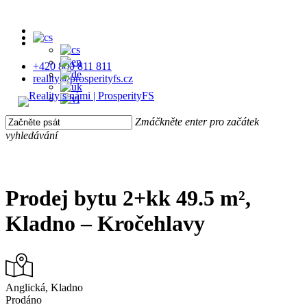
Skip
to
facebook
main
instagram
content
+420 800 811 811
reality@prosperityfs.cz
Zmáčkněte enter pro začátek
vyhledávání
Close
Search
Prodej bytu 2+kk 49.5 m²,
Kladno – Kročehlavy
Anglická, Kladno
Prodáno