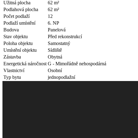
Užitná plocha
62 m²
Podlahová plocha
62 m²
Počet podlaží
12
Podlaží umístění
6. NP
Budova
Panelová
Stav objektu
Před rekonstrukcí
Poloha objektu
Samostatný
Umístění objektu
Sídliště
Zástavba
Obytná
Energetická náročnost
G - Mimořádně nehospodárná
Vlastnictví
Osobní
Typ bytu
jednopodlažní