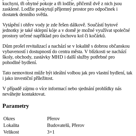
kuchyni, tři obytné pokoje a tři lodžie, přičemž dvě z nich jsou
zasklené. Lodžie poskytují příjemný prostor pro odpočinek i
dostatek denního světla.
Vytápění i ohřev vody je zde řešen dálkově. Součástí bytové
jednotky je také sklepní kóje a v domě je možné využívat společné
prostory určené například pro úschovu kol či kočárků.
Dům prošel revitalizací a nachází se v lokalitě s dobrou občanskou
vybaveností i dostupností do centra města. V blízkosti se nachází
školy, obchody, zastávky MHD i další služby potřebné pro
pohodlné bydlení.
Tato nemovitost může být ideální volbou jak pro vlastní bydlení, tak
i jako investiční příležitost.
V případě zájmu o více informací nebo sjednání prohlídky nás
neváhejte kontaktovat.
Parametry
Okres
Přerov
Lokalita
Budovatelů, Přerov
Velikost
3+1