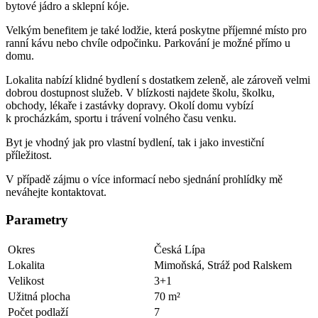
bytové jádro a sklepní kóje.
Velkým benefitem je také lodžie, která poskytne příjemné místo pro
ranní kávu nebo chvíle odpočinku. Parkování je možné přímo u
domu.
Lokalita nabízí klidné bydlení s dostatkem zeleně, ale zároveň velmi
dobrou dostupnost služeb. V blízkosti najdete školu, školku,
obchody, lékaře i zastávky dopravy. Okolí domu vybízí
k procházkám, sportu i trávení volného času venku.
Byt je vhodný jak pro vlastní bydlení, tak i jako investiční
příležitost.
V případě zájmu o více informací nebo sjednání prohlídky mě
neváhejte kontaktovat.
Parametry
Okres
Česká Lípa
Lokalita
Mimoňská, Stráž pod Ralskem
Velikost
3+1
Užitná plocha
70 m²
Počet podlaží
7