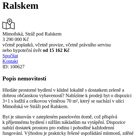
Ralskem
Mimoňská, Stráž pod Ralskem
3 290 000 Kč
včetně poplatků, včetně provize, včetně právního servisu
nebo hypoteční úvěr
od 15 162 Kč
Spočítat
Kontakt
ID: 100627
Popis nemovitosti
Hledáte prostorné bydlení v klidné lokalitě s dostatkem zeleně a
dobrou občanskou vybaveností? Nabízíme k prodeji byt o dispozici
3+1 s lodžií a celkovou výměrou 70 m², který se nachází v ulici
Mimoňská ve Stráži pod Ralskem.
Byt je situován v zatepleném panelovém domě, což přispívá
k příjemnému bydlení i nižším nákladům na vytápění. Dispozice
nabízí dostatek prostoru pro rodinu i pohodlné každodenní
fungování. Výhodou je prakticky řešené uspořádání místností, zděné