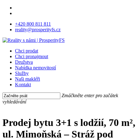
Skip
facebook
to
instagram
main
+420 800 811 811
content
reality@prosperityfs.cz
Menu
Chci prodat
Chci pronajmout
Družstva
Nabídka nemovitostí
Služby
Naši makléři
Kontakt
Zmáčkněte enter pro začátek
vyhledávání
Close
Search
Prodej bytu 3+1 s lodžií, 70 m²,
ul. Mimoňská – Stráž pod