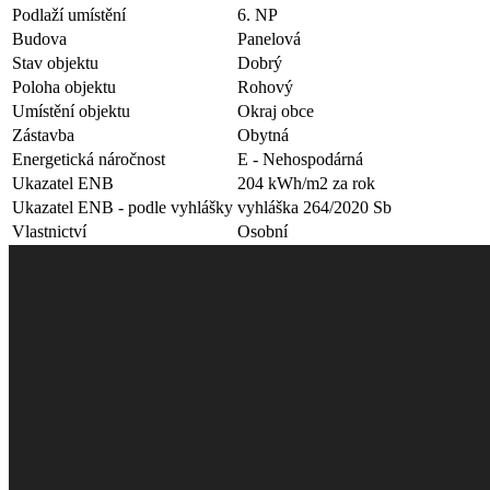
Podlaží umístění
6. NP
Budova
Panelová
Stav objektu
Dobrý
Poloha objektu
Rohový
Umístění objektu
Okraj obce
Zástavba
Obytná
Energetická náročnost
E - Nehospodárná
Ukazatel ENB
204 kWh/m2 za rok
Ukazatel ENB - podle vyhlášky
vyhláška 264/2020 Sb
Vlastnictví
Osobní