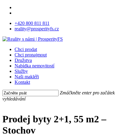
Skip
facebook
to
instagram
main
+420 800 811 811
content
reality@prosperityfs.cz
Menu
Chci prodat
Chci pronajmout
Družstva
Nabídka nemovitostí
Služby
Naši makléři
Kontakt
Zmáčkněte enter pro začátek
vyhledávání
Close
Search
Prodej byty 2+1, 55 m2 –
Stochov