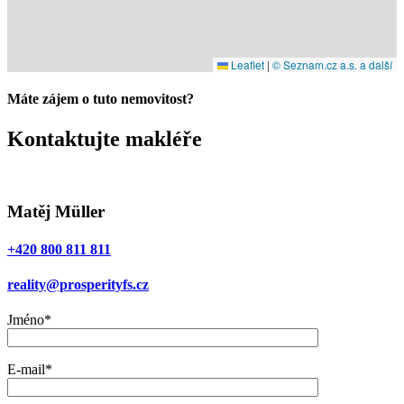
Leaflet
|
© Seznam.cz a.s. a další
Máte zájem o tuto nemovitost?
Kontaktujte makléře
Matěj Müller
+420 800 811 811
reality@prosperityfs.cz
Jméno*
E-mail*