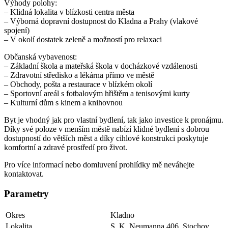
Výhody polohy:
– Klidná lokalita v blízkosti centra města
– Výborná dopravní dostupnost do Kladna a Prahy (vlakové
spojení)
– V okolí dostatek zeleně a možností pro relaxaci
Občanská vybavenost:
– Základní škola a mateřská škola v docházkové vzdálenosti
– Zdravotní středisko a lékárna přímo ve městě
– Obchody, pošta a restaurace v blízkém okolí
– Sportovní areál s fotbalovým hřištěm a tenisovými kurty
– Kulturní dům s kinem a knihovnou
Byt je vhodný jak pro vlastní bydlení, tak jako investice k pronájmu.
Díky své poloze v menším městě nabízí klidné bydlení s dobrou
dostupností do větších měst a díky cihlové konstrukci poskytuje
komfortní a zdravé prostředí pro život.
Pro více informací nebo domluvení prohlídky mě neváhejte
kontaktovat.
Parametry
Okres
Kladno
Lokalita
S. K. Neumanna 406, Stochov