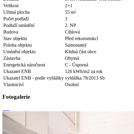
Velikost
2+1
Užitná plocha
55 m²
Počet podlaží
3
Podlaží umístění
2. NP
Budova
Cihlová
Stav objektu
Před rekonstrukcí
Poloha objektu
Samostatný
Umístění objektu
Klidná část obce
Zástavba
Obytná
Energetická náročnost
C - Úsporná
Ukazatel ENB
126 kWh/m2 za rok
Ukazatel ENB - podle vyhlášky
vyhláška 78/2013 Sb
Vlastnictví
Osobní
Fotogalerie