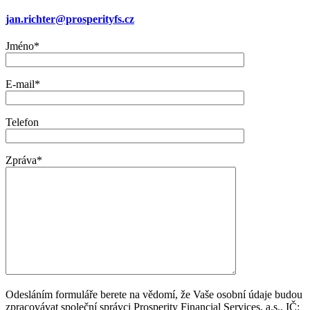
jan.richter@prosperityfs.cz
Jméno*
E-mail*
Telefon
Zpráva*
Odesláním formuláře berete na vědomí, že Vaše osobní údaje budou
zpracovávat společní správci Prosperity Financial Services, a.s., IČ: