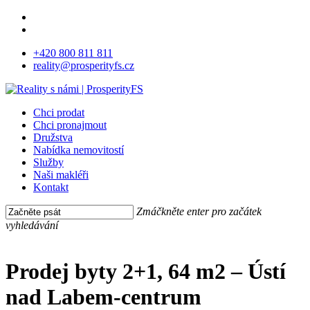
Skip
facebook
to
instagram
main
+420 800 811 811
content
reality@prosperityfs.cz
Menu
Chci prodat
Chci pronajmout
Družstva
Nabídka nemovitostí
Služby
Naši makléři
Kontakt
Zmáčkněte enter pro začátek
vyhledávání
Close
Search
Prodej byty 2+1, 64 m2 – Ústí
nad Labem-centrum