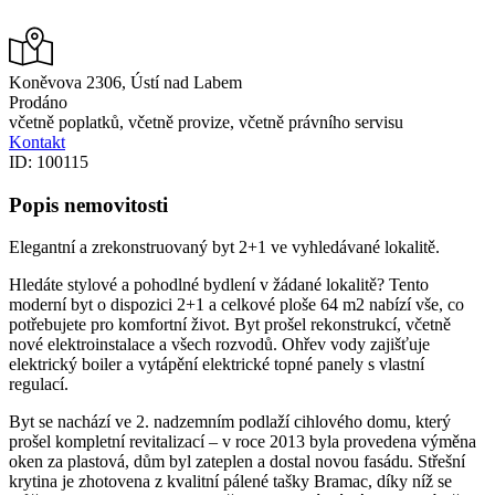
Koněvova 2306, Ústí nad Labem
Prodáno
včetně poplatků, včetně provize, včetně právního servisu
Kontakt
ID: 100115
Popis nemovitosti
Elegantní a zrekonstruovaný byt 2+1 ve vyhledávané lokalitě.
Hledáte stylové a pohodlné bydlení v žádané lokalitě? Tento
moderní byt o dispozici 2+1 a celkové ploše 64 m2 nabízí vše, co
potřebujete pro komfortní život. Byt prošel rekonstrukcí, včetně
nové elektroinstalace a všech rozvodů. Ohřev vody zajišťuje
elektrický boiler a vytápění elektrické topné panely s vlastní
regulací.
Byt se nachází ve 2. nadzemním podlaží cihlového domu, který
prošel kompletní revitalizací – v roce 2013 byla provedena výměna
oken za plastová, dům byl zateplen a dostal novou fasádu. Střešní
krytina je zhotovena z kvalitní pálené tašky Bramac, díky níž se