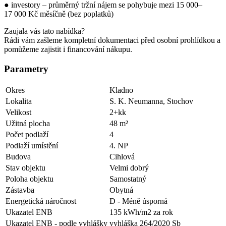
● investory – průměrný tržní nájem se pohybuje mezi 15 000–
17 000 Kč měsíčně (bez poplatků)
Zaujala vás tato nabídka?
Rádi vám zašleme kompletní dokumentaci před osobní prohlídkou a
pomůžeme zajistit i financování nákupu.
Parametry
Okres
Kladno
Lokalita
S. K. Neumanna, Stochov
Velikost
2+kk
Užitná plocha
48 m²
Počet podlaží
4
Podlaží umístění
4. NP
Budova
Cihlová
Stav objektu
Velmi dobrý
Poloha objektu
Samostatný
Zástavba
Obytná
Energetická náročnost
D - Méně úsporná
Ukazatel ENB
135 kWh/m2 za rok
Ukazatel ENB - podle vyhlášky
vyhláška 264/2020 Sb