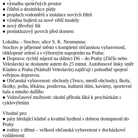
● výmalba společných prostor
● čištění a dezinfekce půdy
● proplach vodoměrů a instalace nových filtrů
● výměna bojlerů za nové větší modely
● nový dřevěný štít
● protiskluzový povrch před domem
Lokalita – Stochov, ulice S. K. Neumanna:
Stochov je příjemné město s kompletní občanskou vybaveností,
obklopené zelení a s výborným napojením na Prahu:
● Doprava: rychlý nájezd na dálnici D6 – do Prahy (Zličín nebo
Veleslavín) se dostanete autem do 25 minut. Autobusové linky směr
Kladno a Praha (Nádraží Veleslavín) zajišťují i pohodlné spojení
veřejnou dopravou.
● Občanská vybavenost: obchody (Tesco, menší obchody), školy,
školky, pošta, lékárna, posilovna, kulturní dům, kavárny, sportovní
hala a mnoho dalšího
● Volnočasové možnosti: okolní příroda láká k procházkám i
cyklovýletům
Vhodné pro:
● páry hledající klidné a kvalitní bydlení s dobrou dostupností do
Prahy
● rodiny s dětmi – veškerá občanská vybavenost v docházkové
vzdálenosti