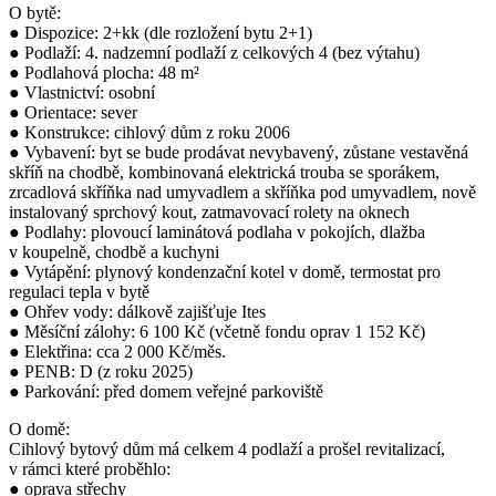
O bytě:
● Dispozice: 2+kk (dle rozložení bytu 2+1)
● Podlaží: 4. nadzemní podlaží z celkových 4 (bez výtahu)
● Podlahová plocha: 48 m²
● Vlastnictví: osobní
● Orientace: sever
● Konstrukce: cihlový dům z roku 2006
● Vybavení: byt se bude prodávat nevybavený, zůstane vestavěná
skříň na chodbě, kombinovaná elektrická trouba se sporákem,
zrcadlová skříňka nad umyvadlem a skříňka pod umyvadlem, nově
instalovaný sprchový kout, zatmavovací rolety na oknech
● Podlahy: plovoucí laminátová podlaha v pokojích, dlažba
v koupelně, chodbě a kuchyni
● Vytápění: plynový kondenzační kotel v domě, termostat pro
regulaci tepla v bytě
● Ohřev vody: dálkově zajišťuje Ites
● Měsíční zálohy: 6 100 Kč (včetně fondu oprav 1 152 Kč)
● Elektřina: cca 2 000 Kč/měs.
● PENB: D (z roku 2025)
● Parkování: před domem veřejné parkoviště
O domě:
Cihlový bytový dům má celkem 4 podlaží a prošel revitalizací,
v rámci které proběhlo:
● oprava střechy