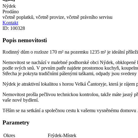
Nýdek
Prodáno
včetně poplatků, včetně provize, včetně právního servisu
Kontakt
ID: 100328
Popis nemovitosti
Rodinný dům o rozloze 170 m² na pozemku 1235 m² je ideální příležitos
Nemovitost se nachází v malebné podhorské obci Nýdek, obklopené kr
podle svých snů. V prvním patře najdete prostornou kuchyň, koupelnu 
Střecha je pokryta tradičními pálenými taškami, odpady jsou svedeny d
Nýdek je atraktivní lokalitou s horou Velká Čantoryje, která je rájem
Nemovitost prošla pečlivou technickou kontrolou, takže máte jasný p
vaše nové bydlení.
Těším se na setkání a společnou cestu k vašemu vysněnému domovu 
Parametry
Okres
Frýdek-Místek