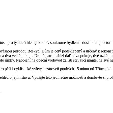
tí pro ty, kteří hledají klidné, soukromé bydlení s dostatkem prostoru
ásnou přírodou Beskyd. Dům je celý podsklepený a určený k rekonstruk
a dva velké pokoje. Druhé patro nabízí další dva pokoje, dvě úzké míst
o jímky. Napojení na obecní vodovod zajistí stávající majitel na své n
 pro pěší i cyklistické výlety, a zároveň pouhých 15 minut od Třince, 
řehled o jejím stavu. Využijte této jedinečné možnosti a domluvte si
.