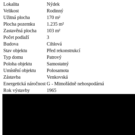
Lokalita
Nýdek
Velikost
Rodinný
Užitná plocha
170 m²
Plocha pozemku
1.235 m²
Zastavěná plocha
103 m²
Počet podlaží
3
Budova
Cihlová
Stav objektu
Před rekonstrukcí
Typ domu
Patrový
Poloha objektu
Samostatný
Umístění objektu
Polosamota
Zástavba
Venkovská
Energetická náročnost
G - Mimořádně nehospodárná
Rok výstavby
1965