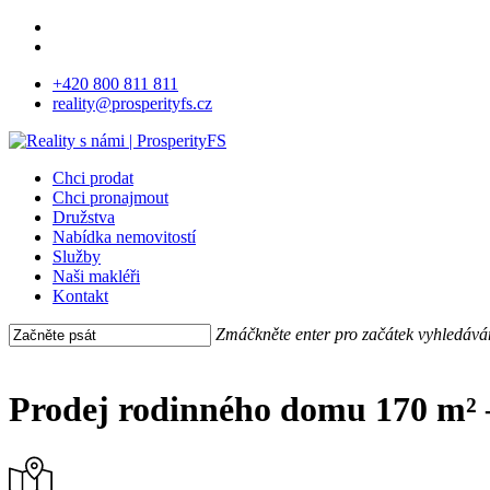
Skip
facebook
to
instagram
main
+420 800 811 811
content
reality@prosperityfs.cz
Menu
Chci prodat
Chci pronajmout
Družstva
Nabídka nemovitostí
Služby
Naši makléři
Kontakt
Zmáčkněte enter pro začátek vyhledává
Close
Search
Prodej rodinného domu 170 m²