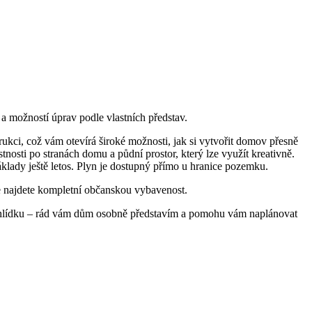
 a možností úprav podle vlastních představ.
ci, což vám otevírá široké možnosti, jak si vytvořit domov přesně
nosti po stranách domu a půdní prostor, který lze využít kreativně.
áklady ještě letos. Plyn je dostupný přímo u hranice pozemku.
kde najdete kompletní občanskou vybavenost.
 prohlídku – rád vám dům osobně představím a pomohu vám naplánovat