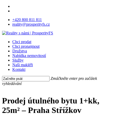
Skip
facebook
to
instagram
main
+420 800 811 811
content
reality@prosperityfs.cz
Menu
Chci prodat
Chci pronajmout
Družstva
Nabídka nemovitostí
Služby
Naši makléři
Kontakt
Zmáčkněte enter pro začátek
vyhledávání
Close
Search
Prodej útulného bytu 1+kk,
25m² – Praha Střížkov