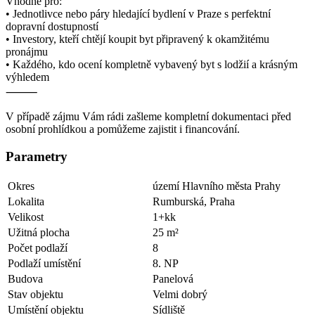
Vhodné pro:
• Jednotlivce nebo páry hledající bydlení v Praze s perfektní
dopravní dostupností
• Investory, kteří chtějí koupit byt připravený k okamžitému
pronájmu
• Každého, kdo ocení kompletně vybavený byt s lodžií a krásným
výhledem
⸻
V případě zájmu Vám rádi zašleme kompletní dokumentaci před
osobní prohlídkou a pomůžeme zajistit i financování.
Parametry
Okres
území Hlavního města Prahy
Lokalita
Rumburská, Praha
Velikost
1+kk
Užitná plocha
25 m²
Počet podlaží
8
Podlaží umístění
8. NP
Budova
Panelová
Stav objektu
Velmi dobrý
Umístění objektu
Sídliště