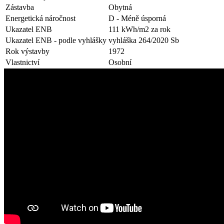
Zástavba
Obytná
Energetická náročnost
D - Méně úsporná
Ukazatel ENB
111 kWh/m2 za rok
Ukazatel ENB - podle vyhlášky
vyhláška 264/2020 Sb
Rok výstavby
1972
Vlastnictví
Osobní