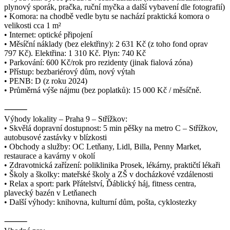
plynový sporák, pračka, ruční myčka a další vybavení dle fotografií)
• Komora: na chodbě vedle bytu se nachází praktická komora o
velikosti cca 1 m²
• Internet: optické připojení
• Měsíční náklady (bez elektřiny): 2 631 Kč (z toho fond oprav
797 Kč). Elektřina: 1 310 Kč. Plyn: 740 Kč
• Parkování: 600 Kč/rok pro rezidenty (jinak fialová zóna)
• Přístup: bezbariérový dům, nový výtah
• PENB: D (z roku 2024)
• Průměrná výše nájmu (bez poplatků): 15 000 Kč / měsíčně.
⸻
Výhody lokality – Praha 9 – Střížkov:
• Skvělá dopravní dostupnost: 5 min pěšky na metro C – Střížkov,
autobusové zastávky v blízkosti
• Obchody a služby: OC Letňany, Lidl, Billa, Penny Market,
restaurace a kavárny v okolí
• Zdravotnická zařízení: poliklinika Prosek, lékárny, praktičtí lékaři
• Školy a školky: mateřské školy a ZŠ v docházkové vzdálenosti
• Relax a sport: park Přátelství, Ďáblický háj, fitness centra,
plavecký bazén v Letňanech
• Další výhody: knihovna, kulturní dům, pošta, cyklostezky
⸻