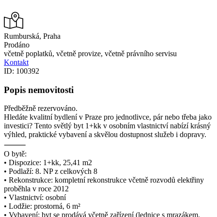
Rumburská, Praha
Prodáno
včetně poplatků, včetně provize, včetně právního servisu
Kontakt
ID: 100392
Popis nemovitosti
Předběžně rezervováno.
Hledáte kvalitní bydlení v Praze pro jednotlivce, pár nebo třeba jako
investici? Tento světlý byt 1+kk v osobním vlastnictví nabízí krásný
výhled, praktické vybavení a skvělou dostupnost služeb i dopravy.
⸻
O bytě:
• Dispozice: 1+kk, 25,41 m2
• Podlaží: 8. NP z celkových 8
• Rekonstrukce: kompletní rekonstrukce včetně rozvodů elektřiny
proběhla v roce 2012
• Vlastnictví: osobní
• Lodžie: prostorná, 6 m²
• Vybavení: byt se prodává včetně zařízení (lednice s mrazákem,