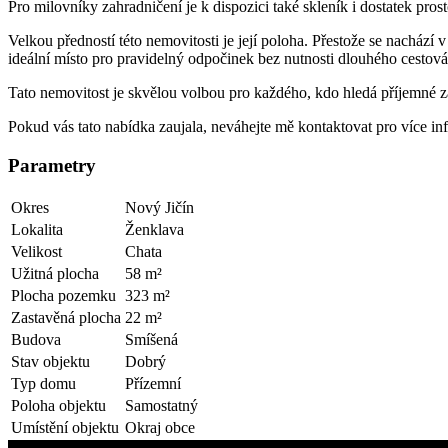
Pro milovníky zahradničení je k dispozici také skleník i dostatek pros
Velkou předností této nemovitosti je její poloha. Přestože se nacház
ideální místo pro pravidelný odpočinek bez nutnosti dlouhého cestová
Tato nemovitost je skvělou volbou pro každého, kdo hledá příjemné z
Pokud vás tato nabídka zaujala, neváhejte mě kontaktovat pro více i
Parametry
Okres
Nový Jičín
Lokalita
Ženklava
Velikost
Chata
Užitná plocha
58 m²
Plocha pozemku
323 m²
Zastavěná plocha
22 m²
Budova
Smíšená
Stav objektu
Dobrý
Typ domu
Přízemní
Poloha objektu
Samostatný
Umístění objektu
Okraj obce