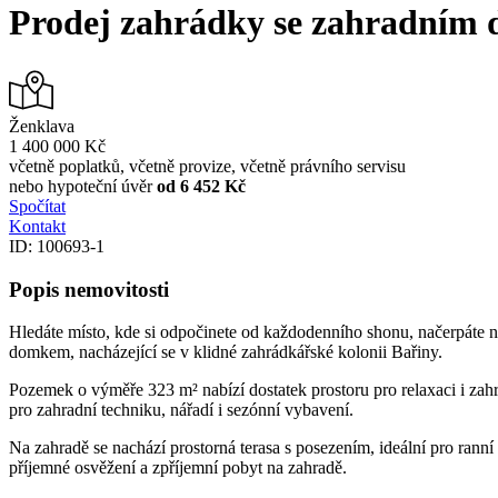
Prodej zahrádky se zahradním 
Ženklava
1 400 000 Kč
včetně poplatků, včetně provize, včetně právního servisu
nebo hypoteční úvěr
od 6 452 Kč
Spočítat
Kontakt
ID: 100693-1
Popis nemovitosti
Hledáte místo, kde si odpočinete od každodenního shonu, načerpáte no
domkem, nacházející se v klidné zahrádkářské kolonii Bařiny.
Pozemek o výměře 323 m² nabízí dostatek prostoru pro relaxaci i zah
pro zahradní techniku, nářadí i sezónní vybavení.
Na zahradě se nachází prostorná terasa s posezením, ideální pro ranní
příjemné osvěžení a zpříjemní pobyt na zahradě.