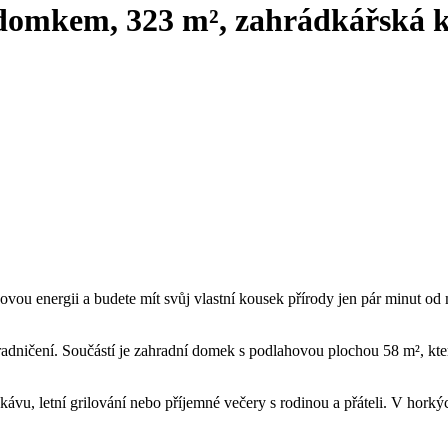
domkem, 323 m², zahrádkářská k
vou energii a budete mít svůj vlastní kousek přírody jen pár minut od
radničení. Součástí je zahradní domek s podlahovou plochou 58 m², kt
 kávu, letní grilování nebo příjemné večery s rodinou a přáteli. V hork