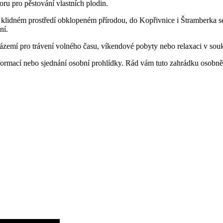
toru pro pěstování vlastních plodin.
í v klidném prostředí obklopeném přírodou, do Kopřivnice i Štramberka s
ní.
ázemí pro trávení volného času, víkendové pobyty nebo relaxaci v sou
nformací nebo sjednání osobní prohlídky. Rád vám tuto zahrádku osobně