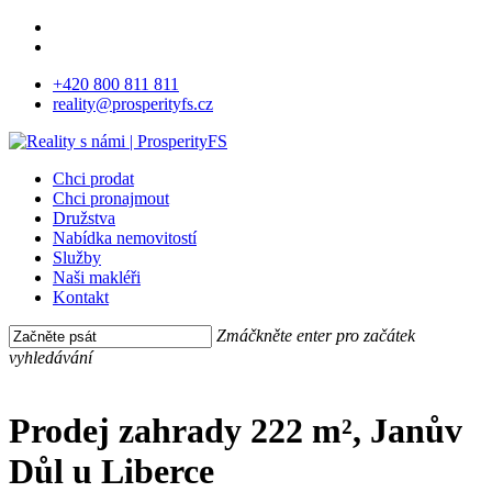
Skip
facebook
to
instagram
main
+420 800 811 811
content
reality@prosperityfs.cz
Menu
Chci prodat
Chci pronajmout
Družstva
Nabídka nemovitostí
Služby
Naši makléři
Kontakt
Zmáčkněte enter pro začátek
vyhledávání
Close
Search
Prodej zahrady 222 m², Janův
Důl u Liberce