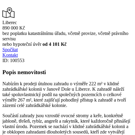
Liberec
890 000 Kč
bez poplatku katastrálnímu úřadu, včetně provize, včetně právního
servisu
nebo hypoteční úvěr
od 4 101 Kč
Spočítat
Kontakt
ID: 100553
Popis nemovitosti
Nabízím k prodeji útulnou zahradu o výměře 222 m² v klidné
zahrádkářské kolonii v Janově Dole u Liberce. K zahradě náleží
také spoluvlastnický podíl na společných pozemcích o celkové
výměře 267 m², které zajišťují pohodlný přístup k zahradě a tvoří
zázemí celé zahrádkářské kolonie.
Součástí zahrady jsou vzrostlé ovocné stromy a keře, konkrétně
jabloně, třešeň, rybíz, angrešt a rakytník, které každoročně přinášejí
vlastní úrodu. Pozemek se nachází v klidné zahrádkářské kolonii a
je obklopen zahradami dlouholetých sousedů, kteří zde vytvářejí