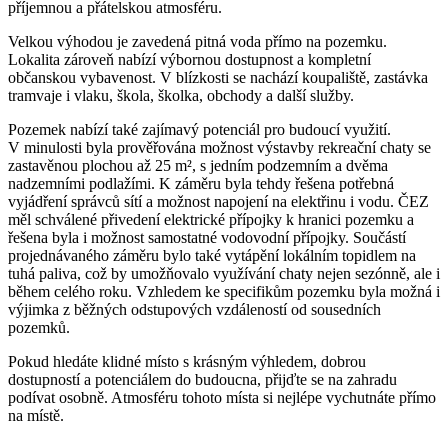
příjemnou a přátelskou atmosféru.
Velkou výhodou je zavedená pitná voda přímo na pozemku.
Lokalita zároveň nabízí výbornou dostupnost a kompletní
občanskou vybavenost. V blízkosti se nachází koupaliště, zastávka
tramvaje i vlaku, škola, školka, obchody a další služby.
Pozemek nabízí také zajímavý potenciál pro budoucí využití.
V minulosti byla prověřována možnost výstavby rekreační chaty se
zastavěnou plochou až 25 m², s jedním podzemním a dvěma
nadzemními podlažími. K záměru byla tehdy řešena potřebná
vyjádření správců sítí a možnost napojení na elektřinu i vodu. ČEZ
měl schválené přivedení elektrické přípojky k hranici pozemku a
řešena byla i možnost samostatné vodovodní přípojky. Součástí
projednávaného záměru bylo také vytápění lokálním topidlem na
tuhá paliva, což by umožňovalo využívání chaty nejen sezónně, ale i
během celého roku. Vzhledem ke specifikům pozemku byla možná i
výjimka z běžných odstupových vzdáleností od sousedních
pozemků.
Pokud hledáte klidné místo s krásným výhledem, dobrou
dostupností a potenciálem do budoucna, přijďte se na zahradu
podívat osobně. Atmosféru tohoto místa si nejlépe vychutnáte přímo
na místě.