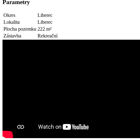
Parametry
Okres
Liberec
Lokalita
Liberec
Plocha pozemku
222 m²
Zástavba
Rekreační