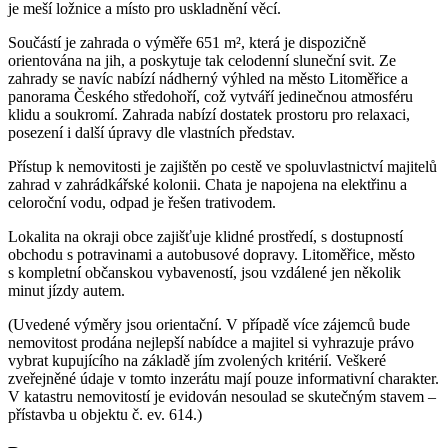
je meší ložnice a místo pro uskladnění věcí.
Součástí je zahrada o výměře 651 m², která je dispozičně
orientována na jih, a poskytuje tak celodenní sluneční svit. Ze
zahrady se navíc nabízí nádherný výhled na město Litoměřice a
panorama Českého středohoří, což vytváří jedinečnou atmosféru
klidu a soukromí. Zahrada nabízí dostatek prostoru pro relaxaci,
posezení i další úpravy dle vlastních představ.
Přístup k nemovitosti je zajištěn po cestě ve spoluvlastnictví majitelů
zahrad v zahrádkářské kolonii. Chata je napojena na elektřinu a
celoroční vodu, odpad je řešen trativodem.
Lokalita na okraji obce zajišťuje klidné prostředí, s dostupností
obchodu s potravinami a autobusové dopravy. Litoměřice, město
s kompletní občanskou vybaveností, jsou vzdálené jen několik
minut jízdy autem.
(Uvedené výměry jsou orientační. V případě více zájemců bude
nemovitost prodána nejlepší nabídce a majitel si vyhrazuje právo
vybrat kupujícího na základě jím zvolených kritérií. Veškeré
zveřejněné údaje v tomto inzerátu mají pouze informativní charakter.
V katastru nemovitostí je evidován nesoulad se skutečným stavem –
přístavba u objektu č. ev. 614.)