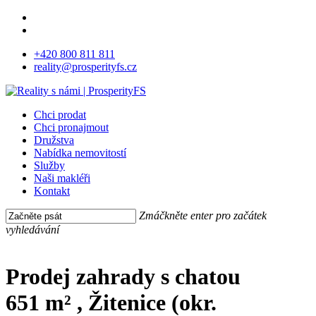
Skip
facebook
to
instagram
main
+420 800 811 811
content
reality@prosperityfs.cz
Menu
Chci prodat
Chci pronajmout
Družstva
Nabídka nemovitostí
Služby
Naši makléři
Kontakt
Zmáčkněte enter pro začátek
vyhledávání
Close
Search
Prodej zahrady s chatou
651 m² , Žitenice (okr.