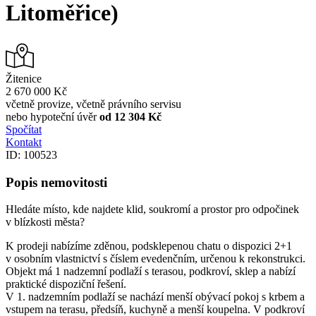
Litoměřice)
Žitenice
2 670 000 Kč
včetně provize, včetně právního servisu
nebo hypoteční úvěr
od 12 304 Kč
Spočítat
Kontakt
ID: 100523
Popis nemovitosti
Hledáte místo, kde najdete klid, soukromí a prostor pro odpočinek
v blízkosti města?
K prodeji nabízíme zděnou, podsklepenou chatu o dispozici 2+1
v osobním vlastnictví s číslem evedenčním, určenou k rekonstrukci.
Objekt má 1 nadzemní podlaží s terasou, podkroví, sklep a nabízí
praktické dispoziční řešení.
V 1. nadzemním podlaží se nachází menší obývací pokoj s krbem a
vstupem na terasu, předsíň, kuchyně a menší koupelna. V podkroví