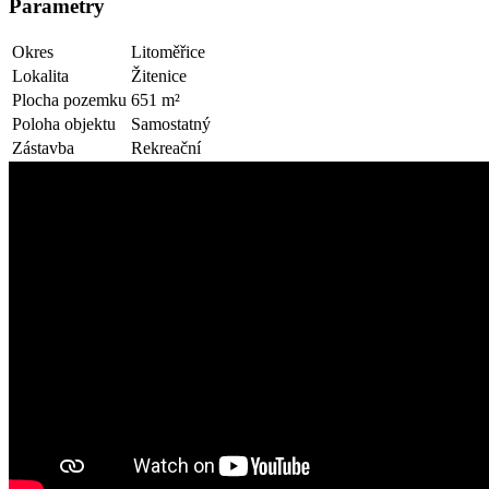
Parametry
Okres
Litoměřice
Lokalita
Žitenice
Plocha pozemku
651 m²
Poloha objektu
Samostatný
Zástavba
Rekreační