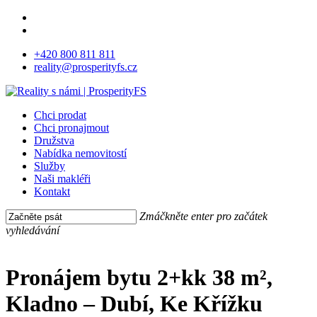
Skip
facebook
to
instagram
main
+420 800 811 811
content
reality@prosperityfs.cz
Menu
Chci prodat
Chci pronajmout
Družstva
Nabídka nemovitostí
Služby
Naši makléři
Kontakt
Zmáčkněte enter pro začátek
vyhledávání
Close
Search
Pronájem bytu 2+kk 38 m²,
Kladno – Dubí, Ke Křížku