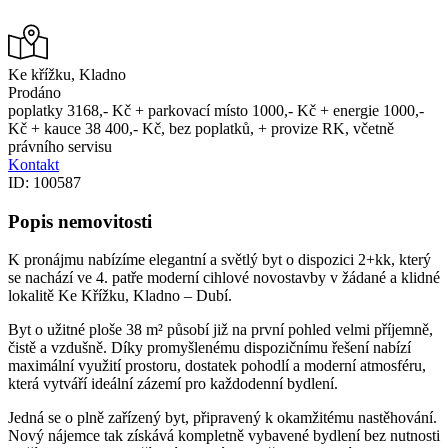
Ke křížku, Kladno
Prodáno
poplatky 3168,- Kč + parkovací místo 1000,- Kč + energie 1000,-
Kč + kauce 38 400,- Kč, bez poplatků, + provize RK, včetně
právního servisu
Kontakt
ID: 100587
Popis nemovitosti
K pronájmu nabízíme elegantní a světlý byt o dispozici 2+kk, který
se nachází ve 4. patře moderní cihlové novostavby v žádané a klidné
lokalitě Ke Křížku, Kladno – Dubí.
Byt o užitné ploše 38 m² působí již na první pohled velmi příjemně,
čistě a vzdušně. Díky promyšlenému dispozičnímu řešení nabízí
maximální využití prostoru, dostatek pohodlí a moderní atmosféru,
která vytváří ideální zázemí pro každodenní bydlení.
Jedná se o plně zařízený byt, připravený k okamžitému nastěhování.
Nový nájemce tak získává kompletně vybavené bydlení bez nutnosti