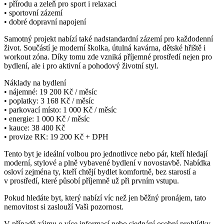
• přírodu a zeleň pro sport i relaxaci
• sportovní zázemí
• dobré dopravní napojení
Samotný projekt nabízí také nadstandardní zázemí pro každodenní
život. Součástí je moderní školka, útulná kavárna, dětské hřiště i
workout zóna. Díky tomu zde vzniká příjemné prostředí nejen pro
bydlení, ale i pro aktivní a pohodový životní styl.
Náklady na bydlení
• nájemné: 19 200 Kč / měsíc
• poplatky: 3 168 Kč / měsíc
• parkovací místo: 1 000 Kč / měsíc
• energie: 1 000 Kč / měsíc
• kauce: 38 400 Kč
• provize RK: 19 200 Kč + DPH
Tento byt je ideální volbou pro jednotlivce nebo pár, kteří hledají
moderní, stylové a plně vybavené bydlení v novostavbě. Nabídka
osloví zejména ty, kteří chtějí bydlet komfortně, bez starostí a
v prostředí, které působí příjemně už při prvním vstupu.
Pokud hledáte byt, který nabízí víc než jen běžný pronájem, tato
nemovitost si zaslouží Vaši pozornost.
V případě zájmu o více informací nebo sjednání osobní prohlídky