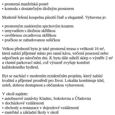
• prostorná manželská postel
• komoda s dostatečným úložným prostorem
Moderně řešená koupelna působí čistě a elegantně. Vybavena je:
• prostorným zaskleným sprchovým koutem
• umyvadlem s úložnou skříňkou
• osvětlenou zrcadlovou skříňkou
• pračkou se zabudovanou sušičkou
Velkou předností bytu je také prostorná terasa o velikosti 16 m²,
která nabízí příjemné místo pro ranní kávu, večerní posezení nebo
odpočinek po náročném dni. K bytu dále náleží sklep o výměře 2 m²
a vlastní parkovací stání, což výrazně zvyšuje komfort
každodenního bydlení.
Byt se nachází v moderním rezidenčním projektu, který nabízí
kvalitní a příjemné prostředí pro život. Lokalita kombinuje klid,
zeleň, dobrou dostupnost a občanskou vybavenost.
V okolí najdete:
• autobusové zastávky Kladno, Sokolovna a Úřadovna
v docházkové vzdálenosti
• obchody a restaurace v dojezdové vzdálenosti
• mateřské a základní školy v okolí