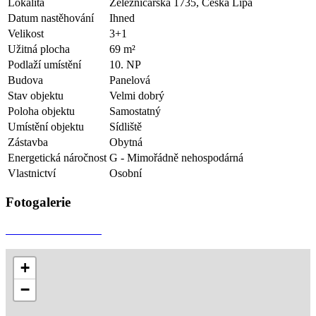
Lokalita
Železničářská 1735, Česká Lípa
Datum nastěhování
Ihned
Velikost
3+1
Užitná plocha
69 m²
Podlaží umístění
10. NP
Budova
Panelová
Stav objektu
Velmi dobrý
Poloha objektu
Samostatný
Umístění objektu
Sídliště
Zástavba
Obytná
Energetická náročnost
G - Mimořádně nehospodárná
Vlastnictví
Osobní
Fotogalerie
+
−