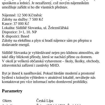
sporákem a lednicí. Je nezařízený, což novým nájemníkům
umožňuje zařídit si ho dle vlastních představ.
Nájemné: 12 500 Kč/měsíc
Zálohy na služby: 7 500 Kč
Kauce: 37 000 Kč
Lokalita: Sídliště Slovanka, ul. Železničářská
Dispozice: 3+1, 10. NP
K dispozici: Ihned
Zálohy na elektřinu a plyn si hradí nájemce sám po přepisu u
dodavatele energií.
Sídliště Slovanka je vyhledávané nejen pro klidnou atmosféru, ale
také díky blízkosti přírody, která se nachází přímo za domem.
V okolí je veškerá občanská vybavenost – školy, školky, obchody,
zdravotnická zařízení i zastávky MHD.
Byt je ihned k nastěhování. Pokud hledáte moderní a prostorné
bydlení s krásným výhledem v atraktivní lokalitě, neváhejte nás
kontaktovat pro více informací nebo domluvení prohlídky.
Parametry
Okres
Česká Lípa