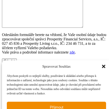
Odesláním formuláře berete na vědomí, že Vaše osobní údaje budou
zpracovávat společní správci Prosperity Financial Services, a.s., IČ:
027 45 836 a Prosperity Living s.r.o., IČ: 234 46 731, a to za
účelem vyřízení Vašeho požadavku.
Vaše práva a podrobné informace naleznete
zde
.
Spravovat Souhlas
© 2025 Prosperity Financial Services a.s.
Abychom poskytli co nejlepší služby, používáme k ukládání a/nebo přístupu k
Dokumenty ke stažení
|
Zásady cookies
informacím o zařízení, technologie jako jsou soubory cookies. Souhlas s těmito
technologiemi nám umožní zpracovávat údaje, jako je chování při procházení nebo
Close
Chci prodat
jedinečná ID na tomto webu. Nesouhlas nebo odvolání souhlasu může nepříznivě
Menu
Chci pronajmout
ovlivnit určité vlastnosti a funkce.
Družstva
Nabídka nemovitostí
Služby
Příjmout
Naši makléři