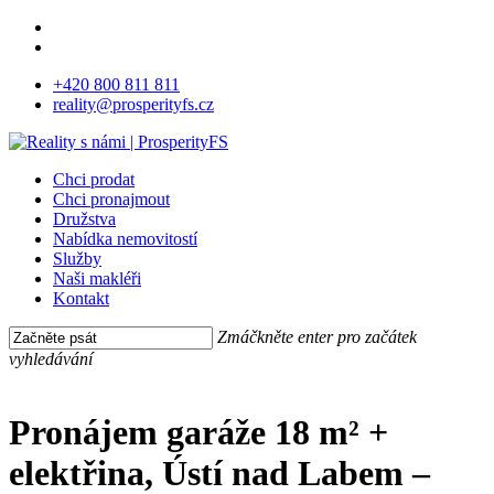
Skip
facebook
to
instagram
main
+420 800 811 811
content
reality@prosperityfs.cz
Menu
Chci prodat
Chci pronajmout
Družstva
Nabídka nemovitostí
Služby
Naši makléři
Kontakt
Zmáčkněte enter pro začátek
vyhledávání
Close
Search
Pronájem garáže 18 m² +
elektřina, Ústí nad Labem –