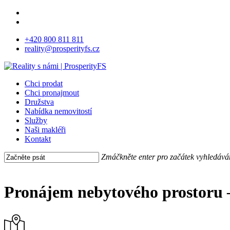
Skip
facebook
to
instagram
main
+420 800 811 811
content
reality@prosperityfs.cz
Menu
Chci prodat
Chci pronajmout
Družstva
Nabídka nemovitostí
Služby
Naši makléři
Kontakt
Zmáčkněte enter pro začátek vyhledává
Close
Search
Pronájem nebytového prostoru 