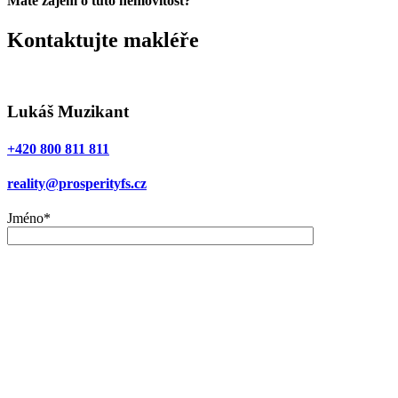
Máte zájem o tuto nemovitost?
Kontaktujte makléře
Lukáš Muzikant
+420 800 811 811
reality@prosperityfs.cz
Jméno*
E-mail*
Telefon
Zpráva*