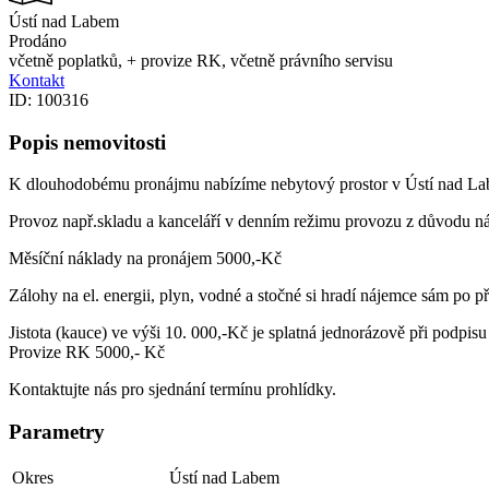
Ústí nad Labem
Prodáno
včetně poplatků, + provize RK, včetně právního servisu
Kontakt
ID: 100316
Popis nemovitosti
K dlouhodobému pronájmu nabízíme nebytový prostor v Ústí nad Lab
Provoz např.skladu a kanceláří v denním režimu provozu z důvodu ná
Měsíční náklady na pronájem 5000,-Kč
Zálohy na el. energii, plyn, vodné a stočné si hradí nájemce sám po př
Jistota (kauce) ve výši 10. 000,-Kč je splatná jednorázově při podpi
Provize RK 5000,- Kč
Kontaktujte nás pro sjednání termínu prohlídky.
Parametry
Okres
Ústí nad Labem