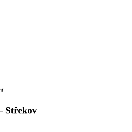
ní
– Střekov