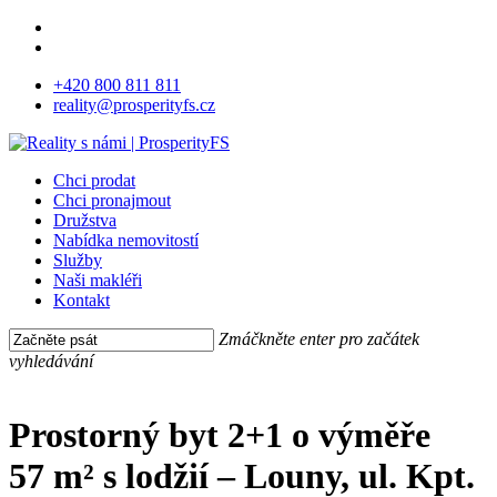
Skip
facebook
to
instagram
main
+420 800 811 811
content
reality@prosperityfs.cz
Menu
Chci prodat
Chci pronajmout
Družstva
Nabídka nemovitostí
Služby
Naši makléři
Kontakt
Zmáčkněte enter pro začátek
vyhledávání
Close
Search
Prostorný byt 2+1 o výměře
57 m² s lodžií – Louny, ul. Kpt.