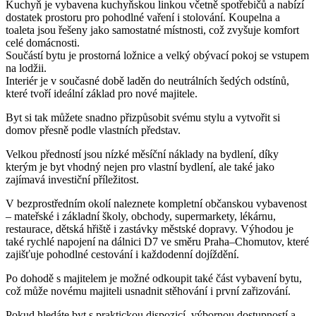
Kuchyň je vybavena kuchyňskou linkou včetně spotřebičů a nabízí
dostatek prostoru pro pohodlné vaření i stolování. Koupelna a
toaleta jsou řešeny jako samostatné místnosti, což zvyšuje komfort
celé domácnosti.
Součástí bytu je prostorná ložnice a velký obývací pokoj se vstupem
na lodžii.
Interiér je v současné době laděn do neutrálních šedých odstínů,
které tvoří ideální základ pro nové majitele.
Byt si tak můžete snadno přizpůsobit svému stylu a vytvořit si
domov přesně podle vlastních představ.
Velkou předností jsou nízké měsíční náklady na bydlení, díky
kterým je byt vhodný nejen pro vlastní bydlení, ale také jako
zajímavá investiční příležitost.
V bezprostředním okolí naleznete kompletní občanskou vybavenost
– mateřské i základní školy, obchody, supermarkety, lékárnu,
restaurace, dětská hřiště i zastávky městské dopravy. Výhodou je
také rychlé napojení na dálnici D7 ve směru Praha–Chomutov, které
zajišťuje pohodlné cestování i každodenní dojíždění.
Po dohodě s majitelem je možné odkoupit také část vybavení bytu,
což může novému majiteli usnadnit stěhování i první zařizování.
Pokud hledáte byt s praktickou dispozicí, výbornou dostupností a