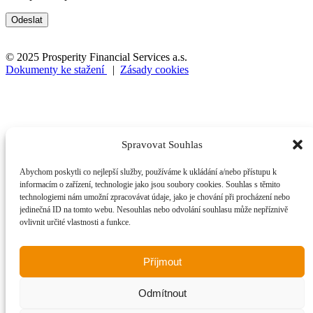
© 2025 Prosperity Financial Services a.s.
Dokumenty ke stažení
|
Zásady cookies
Chci prodat
Chci pronajmout
Družstva
Spravovat Souhlas
Nabídka nemovitostí
Abychom poskytli co nejlepší služby, používáme k ukládání a/nebo přístupu k
Služby
informacím o zařízení, technologie jako jsou soubory cookies. Souhlas s těmito
technologiemi nám umožní zpracovávat údaje, jako je chování při procházení nebo
Naši makléři
jedinečná ID na tomto webu. Nesouhlas nebo odvolání souhlasu může nepříznivě
ovlivnit určité vlastnosti a funkce.
Kontakt
+420 800 811 811
Příjmout
reality@prosperityfs.cz
Odmítnout