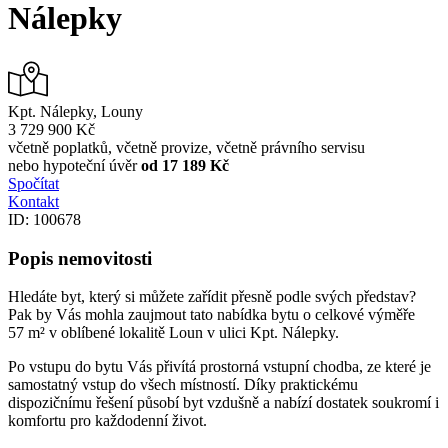
Nálepky
Kpt. Nálepky, Louny
3 729 900 Kč
včetně poplatků, včetně provize, včetně právního servisu
nebo hypoteční úvěr
od 17 189 Kč
Spočítat
Kontakt
ID: 100678
Popis nemovitosti
Hledáte byt, který si můžete zařídit přesně podle svých představ?
Pak by Vás mohla zaujmout tato nabídka bytu o celkové výměře
57 m² v oblíbené lokalitě Loun v ulici Kpt. Nálepky.
Po vstupu do bytu Vás přivítá prostorná vstupní chodba, ze které je
samostatný vstup do všech místností. Díky praktickému
dispozičnímu řešení působí byt vzdušně a nabízí dostatek soukromí i
komfortu pro každodenní život.