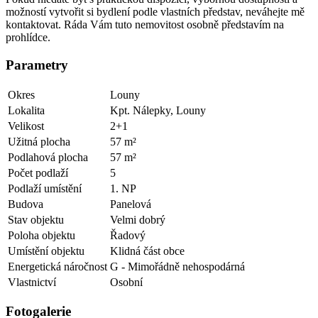
možností vytvořit si bydlení podle vlastních představ, neváhejte mě
kontaktovat. Ráda Vám tuto nemovitost osobně představím na
prohlídce.
Parametry
Okres
Louny
Lokalita
Kpt. Nálepky, Louny
Velikost
2+1
Užitná plocha
57 m²
Podlahová plocha
57 m²
Počet podlaží
5
Podlaží umístění
1. NP
Budova
Panelová
Stav objektu
Velmi dobrý
Poloha objektu
Řadový
Umístění objektu
Klidná část obce
Energetická náročnost
G - Mimořádně nehospodárná
Vlastnictví
Osobní
Fotogalerie