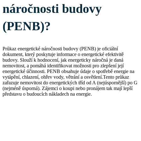
náročnosti budovy
(PENB)?
Průkaz energetické náročnosti budovy (PENB) je oficiální
dokument, který poskytuje informace o energetické efektivitě
budovy. Slouží k hodnocení, jak energeticky náročná je daná
nemovitost, a pomáhá identifikovat možnosti pro zlepšení její
energetické účinnosti. PENB obsahuje údaje o spotřebě energie na
vytápění, chlazení, ohřev vody, větrání a osvětlení.Tento průkaz
zařazuje nemovitost do energetických tříd od A (nejúspornější) po G
(nejméně úsporná). Zájemci o koupi nebo pronájem tak mají lepší
představu o budoucích nákladech na energie.