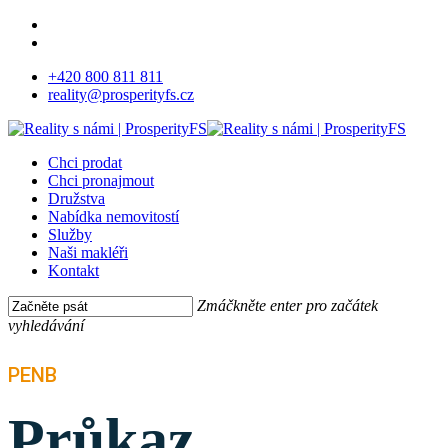
Skip
facebook
to
instagram
main
+420 800 811 811
content
reality@prosperityfs.cz
Menu
Chci prodat
Chci pronajmout
Družstva
Nabídka nemovitostí
Služby
Naši makléři
Kontakt
Zmáčkněte enter pro začátek
vyhledávání
Close
Search
PENB
Průkaz