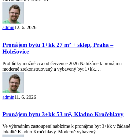
–
Dolní
Heršpice
admin
12. 6. 2026
Pronájem
bytu
1+kk
Pronájem bytu 1+kk 27 m² + sklep, Praha –
27 m²
Holešovice
+
sklep,
Prohlídky možné cca od července 2026 Nabízíme k pronájmu
Praha
moderně zrekonstruovaný a vybavený byt 1+kk,…
–
Holešovice
admin
11. 6. 2026
Pronájem
bytu
3+kk
Pronájem bytu 3+kk 53 m², Kladno Kročehlavy
53
m²,
Ve výhradním zastoupení nabízíme k pronájmu byt 3+kk v žádané
Kladno
lokalitě Kladno Kročehlavy. Moderně vybavený…
Kročehlavy