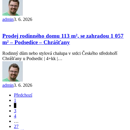
admin
3. 6. 2026
Prodej
rodinného
domu
Prodej rodinného domu 113 m², se zahradou 1 057
113
m² – Podsedice – Chrášťany
m²,
se
Rodinný dům nebo stylová chalupa v srdci Českého středohoří
zahradou
Chrášťany u Podsedic | 4+kk |…
1 057
m²
–
Podsedice
–
admin
3. 6. 2026
Chrášťany
Předchozí
1
2
3
4
…
27