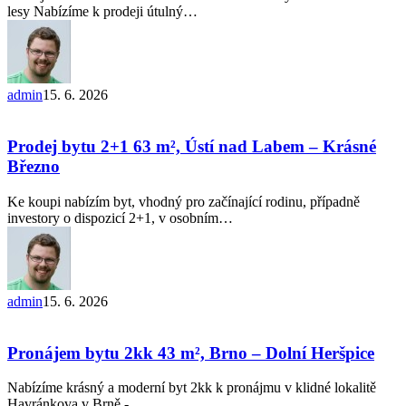
Broumy
lesy Nabízíme k prodeji útulný…
–
Křivoklátské
lesy
admin
15. 6. 2026
Prodej
bytu
2+1 63
Prodej bytu 2+1 63 m², Ústí nad Labem – Krásné
m²,
Březno
Ústí
nad
Ke koupi nabízím byt, vhodný pro začínající rodinu, případně
Labem
investory o dispozicí 2+1, v osobním…
–
Krásné
Březno
admin
15. 6. 2026
Pronájem
bytu
2kk
Pronájem bytu 2kk 43 m², Brno – Dolní Heršpice
43
m²,
Nabízíme krásný a moderní byt 2kk k pronájmu v klidné lokalitě
Brno
Havránkova v Brně -…