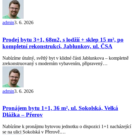
admin
3. 6. 2026
Prodej
bytu
3+1,
Prodej bytu 3+1, 68m2, s lodžií + sklep 15 m², po
68m2,
kompletní rekonstrukci, Jablunkov, ul. ČSA
s lodžií
+
Nabízíme útulný, světlý byt v klidné části Jablunkova – kompletně
sklep
zrekonstruovaný s moderním vybavením, připravený…
15
m²,
po
kompletní
rekonstrukci,
admin
3. 6. 2026
Jablunkov,
Pronájem
ul.
bytu
ČSA
1+1,
Pronájem bytu 1+1, 36 m², ul. Sokolská, Velká
36
Dlážka – Přerov
m²,
ul.
Nabízíme k pronájmu bytovou jednotku o dispozici 1+1 nacházející
Sokolská,
se na ulici Sokolská v Přerově.…
Velká