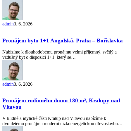
Dlážka
–
Přerov
admin
3. 6. 2026
Pronájem
bytu
1+1
Pronájem bytu 1+1 Angolská, Praha – Bořislavka
Angolská,
Praha
Nabízíme k dlouhodobému pronájmu velmi příjemný, světlý a
–
vzdušný byt o dispozici 1+1, který se…
Bořislavka
admin
3. 6. 2026
Pronájem
rodinného
domu
Pronájem rodinného domu 180 m², Kralupy nad
180
Vltavou
m²,
Kralupy
V klidné a idylické části Kralup nad Vltavou nabízíme k
nad
dvouletému pronájmu moderní nízkoenergetickou dřevostavbu…
Vltavou