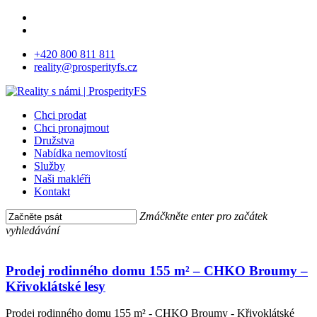
Skip
facebook
to
instagram
main
+420 800 811 811
content
reality@prosperityfs.cz
Menu
Chci prodat
Chci pronajmout
Družstva
Nabídka nemovitostí
Služby
Naši makléři
Kontakt
Zmáčkněte enter pro začátek
vyhledávání
Close
Prodej
Search
rodinného
domu
Prodej rodinného domu 155 m² – CHKO Broumy –
155 m²
Křivoklátské lesy
–
CHKO
Prodej rodinného domu 155 m² - CHKO Broumy - Křivoklátské