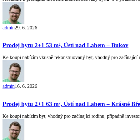
Kladno
admin
29. 6. 2026
Prodej
bytu
2+1 53
Prodej bytu 2+1 53 m², Ústí nad Labem – Bukov
m²,
Ústí
Ke koupi nabízím vkusně rekonstruovaný byt, vhodný pro začínající
nad
Labem
–
Bukov
admin
16. 6. 2026
Prodej
bytu
2+1 63
Prodej bytu 2+1 63 m², Ústí nad Labem – Krásné Bř
m²,
Ústí
Ke koupi nabízím byt, vhodný pro začínající rodinu, případně invest
nad
Labem
–
Krásné