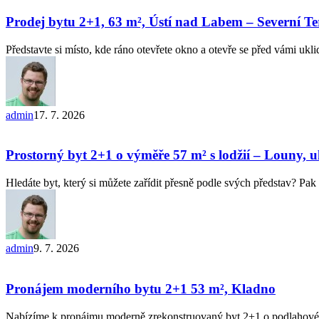
bytu
2+1,
Prodej bytu 2+1, 63 m², Ústí nad Labem – Severní Te
63
m²,
Představte si místo, kde ráno otevřete okno a otevře se před vámi uk
Ústí
nad
Labem
–
Severní
admin
17. 7. 2026
Terasa
Prostorný
byt
2+1
Prostorný byt 2+1 o výměře 57 m² s lodžií – Louny, u
o
výměře
Hledáte byt, který si můžete zařídit přesně podle svých představ? 
57 m²
s lodžií
–
Louny,
ul.
admin
9. 7. 2026
Kpt.
Pronájem
Nálepky
moderního
bytu
Pronájem moderního bytu 2+1 53 m², Kladno
2+1 53
m²,
Nabízíme k pronájmu moderně zrekonstruovaný byt 2+1 o podlahové 