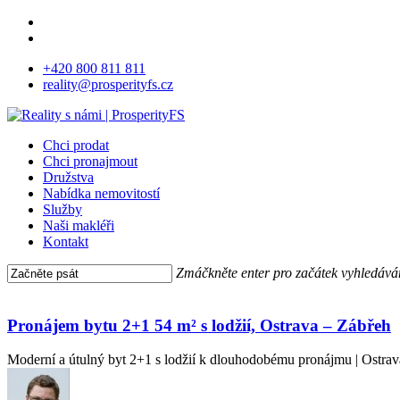
Skip
facebook
to
instagram
main
+420 800 811 811
content
reality@prosperityfs.cz
Menu
Chci prodat
Chci pronajmout
Družstva
Nabídka nemovitostí
Služby
Naši makléři
Kontakt
Zmáčkněte enter pro začátek vyhledává
Close
Pronájem
Search
bytu
2+1 54 m²
Pronájem bytu 2+1 54 m² s lodžií, Ostrava – Zábřeh
s lodžií,
Ostrava
Moderní a útulný byt 2+1 s lodžií k dlouhodobému pronájmu | Ostra
–
Zábřeh