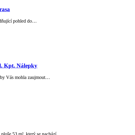
rasa
lidňující pohled do…
l. Kpt. Nálepky
Pak by Vás mohla zaujmout…
ploše 53 m², který se nachází…