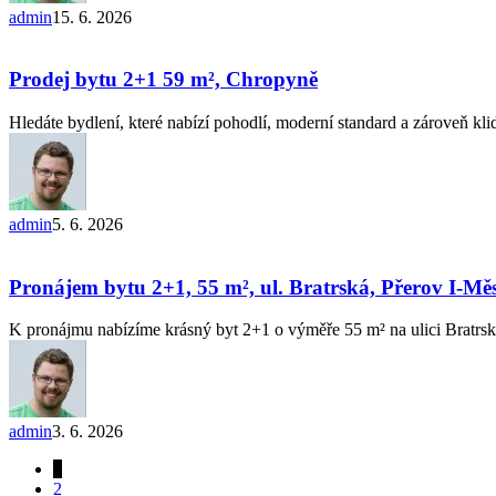
Březno
admin
15. 6. 2026
Prodej
bytu
2+1 59
Prodej bytu 2+1 59 m², Chropyně
m²,
Chropyně
Hledáte bydlení, které nabízí pohodlí, moderní standard a zároveň k
admin
5. 6. 2026
Pronájem
bytu
2+1,
Pronájem bytu 2+1, 55 m², ul. Bratrská, Přerov I-Mě
55
m²,
K pronájmu nabízíme krásný byt 2+1 o výměře 55 m² na ulici Bratrsk
ul.
Bratrská,
Přerov
I-
Město
admin
3. 6. 2026
1
2