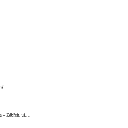
ní
va – Zábřeh, ul.…