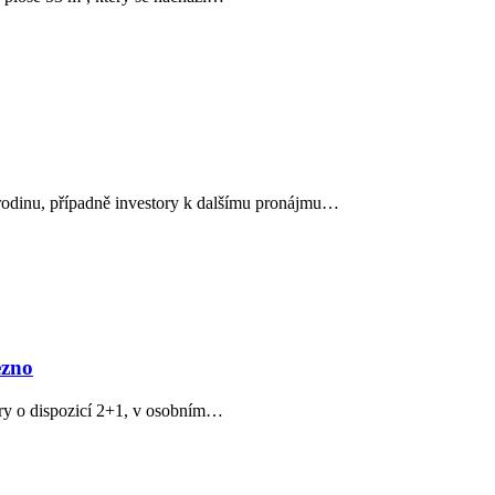
 rodinu, případně investory k dalšímu pronájmu…
ezno
ory o dispozicí 2+1, v osobním…