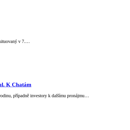
 situovaný v 7.…
 ul. K Chatám
 rodinu, případně investory k dalšímu pronájmu…