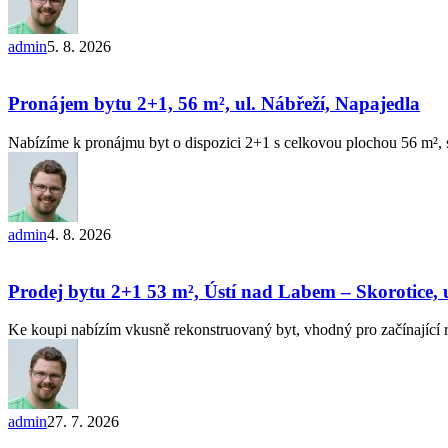
admin
5. 8. 2026
Pronájem
bytu
2+1,
Pronájem bytu 2+1, 56 m², ul. Nábřeží, Napajedla
56
m²,
Nabízíme k pronájmu byt o dispozici 2+1 s celkovou plochou 56 m²,
ul.
Nábřeží,
Napajedla
admin
4. 8. 2026
Prodej
bytu
2+1 53
Prodej bytu 2+1 53 m², Ústí nad Labem – Skorotice,
m²,
Ústí
Ke koupi nabízím vkusně rekonstruovaný byt, vhodný pro začínající
nad
Labem
–
Skorotice,
ul.
admin
27. 7. 2026
K Chatám
Prodej