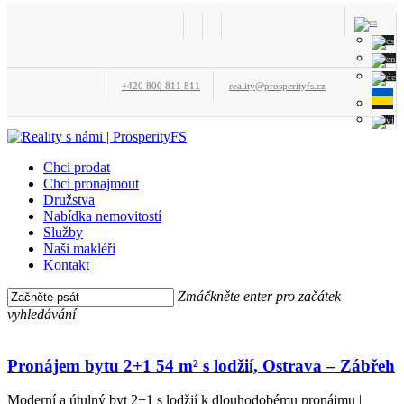
Skip
facebook
instagram
to
main
content
+420 800 811 811
reality@prosperityfs.cz
Menu
Chci prodat
Chci pronajmout
Družstva
Nabídka nemovitostí
Služby
Naši makléři
Kontakt
Zmáčkněte enter pro začátek
vyhledávání
Close
Pronájem
Search
bytu
2+1 54 m²
Pronájem bytu 2+1 54 m² s lodžií, Ostrava – Zábřeh
s lodžií,
Ostrava
Moderní a útulný byt 2+1 s lodžií k dlouhodobému pronájmu |