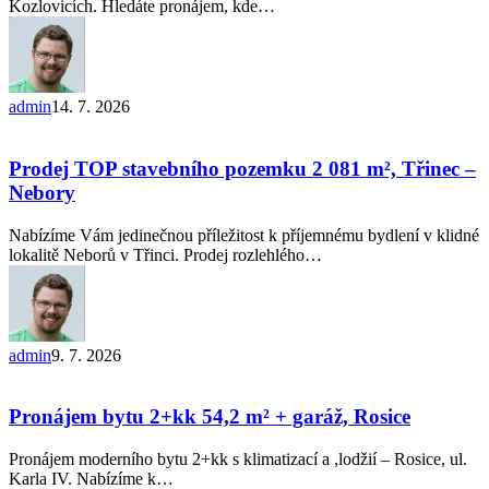
Kozlovicích. Hledáte pronájem, kde…
admin
14. 7. 2026
Prodej
TOP
stavebního
Prodej TOP stavebního pozemku 2 081 m², Třinec –
pozemku
Nebory
2 081
m²,
Nabízíme Vám jedinečnou příležitost k příjemnému bydlení v klidné
Třinec
lokalitě Neborů v Třinci. Prodej rozlehlého…
–
Nebory
admin
9. 7. 2026
Pronájem
bytu
2+kk
Pronájem bytu 2+kk 54,2 m² + garáž, Rosice
54,2 m²
+
Pronájem moderního bytu 2+kk s klimatizací a ,lodžií – Rosice, ul.
garáž,
Karla IV. Nabízíme k…