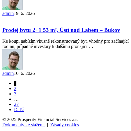
admin
19. 6. 2026
Prodej
bytu
2+1 53
Prodej bytu 2+1 53 m², Ústí nad Labem – Bukov
m²,
Ústí
Ke koupi nabízím vkusně rekonstruovaný byt, vhodný pro začínající
nad
rodinu, případně investory k dalšímu pronájmu…
Labem
–
Bukov
admin
16. 6. 2026
1
2
3
…
27
Další
© 2025 Prosperity Financial Services a.s.
Dokumenty ke stažení
|
Zásady cookies