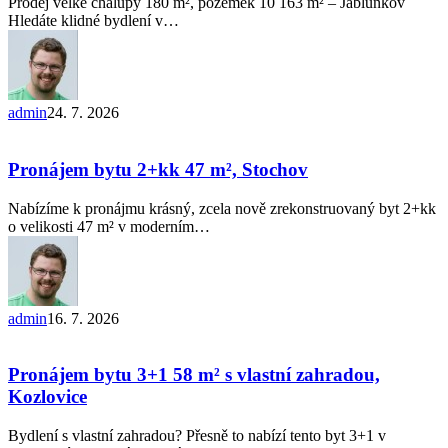
Prodej velké chalupy 180 m², pozemek 10 163 m² – Jablunkov
–
Hledáte klidné bydlení v…
Jablunkov
admin
24. 7. 2026
Pronájem
bytu
2+kk
Pronájem bytu 2+kk 47 m², Stochov
47
m²,
Nabízíme k pronájmu krásný, zcela nově zrekonstruovaný byt 2+kk
Stochov
o velikosti 47 m² v moderním…
admin
16. 7. 2026
Pronájem
bytu
3+1 58 m²
Pronájem bytu 3+1 58 m² s vlastní zahradou,
s vlastní
Kozlovice
zahradou,
Kozlovice
Bydlení s vlastní zahradou? Přesně to nabízí tento byt 3+1 v