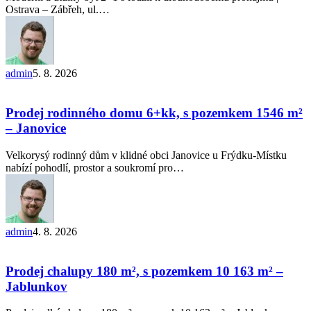
–
Ostrava – Zábřeh, ul.…
Zábřeh
admin
5. 8. 2026
Prodej
rodinného
domu
Prodej rodinného domu 6+kk, s pozemkem 1546 m²
6+kk,
– Janovice
s pozemkem
1546 m²
Velkorysý rodinný dům v klidné obci Janovice u Frýdku-Místku
–
nabízí pohodlí, prostor a soukromí pro…
Janovice
admin
4. 8. 2026
Prodej
chalupy
180
Prodej chalupy 180 m², s pozemkem 10 163 m² –
m²,
Jablunkov
s pozemkem
10 163 m²