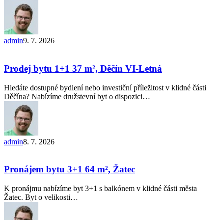
Rosice
admin
9. 7. 2026
Prodej
bytu
1+1 37
Prodej bytu 1+1 37 m², Děčín VI-Letná
m²,
Děčín
Hledáte dostupné bydlení nebo investiční příležitost v klidné části
VI-
Děčína? Nabízíme družstevní byt o dispozici…
Letná
admin
8. 7. 2026
Pronájem
bytu
3+1 64
Pronájem bytu 3+1 64 m², Žatec
m²,
Žatec
K pronájmu nabízíme byt 3+1 s balkónem v klidné části města
Žatec. Byt o velikosti…